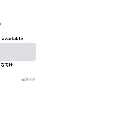
。
 available
の方向け
通報する