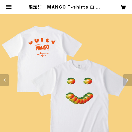
限定！！ MANGO T-shirts 白 M |
Summer Eye Merch Shop